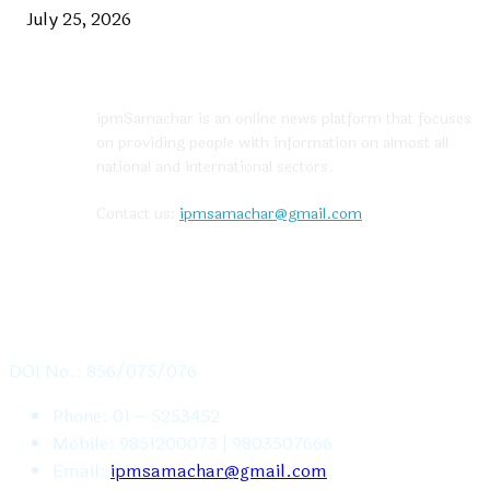
July 25, 2026
ABOUT US
ipmSamachar is an online news platform that focuses
on providing people with information on almost all
national and international sectors.
Contact us:
ipmsamachar@gmail.com
CONTACT US
DOI No.: 856/075/076
Phone: 01 – 5253452
Mobile: 9851200073 | 9803507666
Email:
ipmsamachar@gmail.com