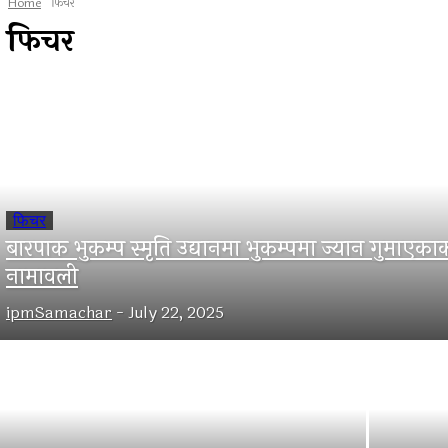
Home
फिचर
फिचर
फिचर
बारपाक भुकम्प स्मृति उद्यानमा भुकम्पमा ज्यान गुमाएका
नामावली
ipmSamachar
-
July 22, 2025