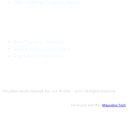
Office Address: Lalitpur, Nepal
FOLLOW US
Ram Chandra Shrestha
Sahil Khadka | Video Editor
Raju Miya | Chief Editor
i.Phoolbari Media Network Pvt. Ltd. © 2016 – 2025. All Rights Reserved.
Developed with ♥ by
Mauveine Tech