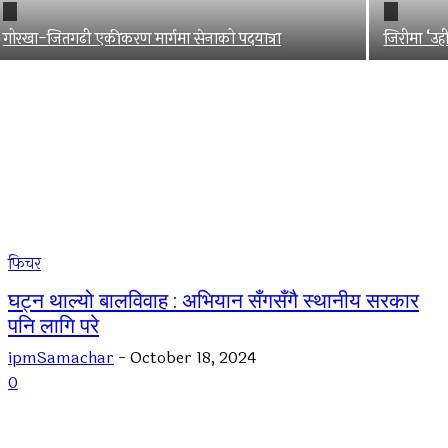
गोरखा-जितगढी एकीकरण मार्गमा सेनाको पदयात्रा
जिरीमा ‘उही
फिचर
घट्न थाल्यो बालविवाह : अभियान सँगसँगै स्थानीय सरकार
पनि लागि परे
ipmSamachar
-
October 18, 2024
0