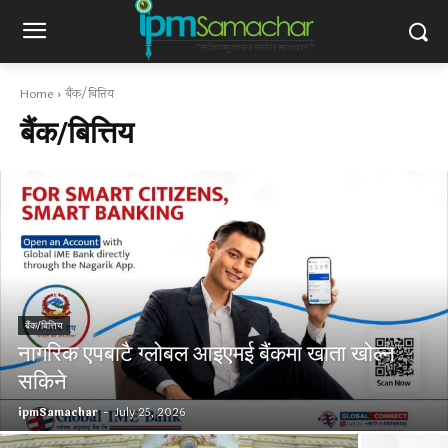
Home
बैंक/बित्तिय
बैंक/बित्तिय
बैंक/बित्तिय
नागरिक एपबाटै ग्लोबल आइएमई बैंकमा खाता खोल्न
सकिने
ipmSamachar
-
July 25, 2026