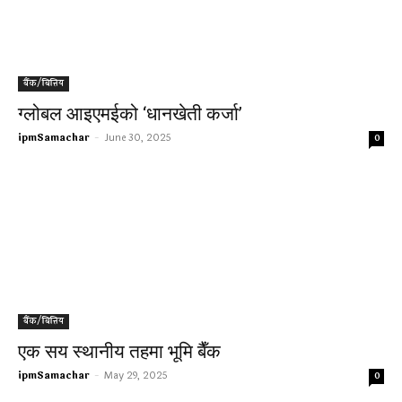
बैंक/बित्तिय
ग्लोबल आइएमईको ‘धानखेती कर्जा’
ipmSamachar
-
June 30, 2025
0
बैंक/बित्तिय
एक सय स्थानीय तहमा भूमि बैँक
ipmSamachar
-
May 29, 2025
0