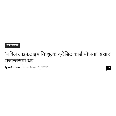
बैंक/बित्तिय
‘नबिल लाइफटाइम निःशुल्क क्रेडिट कार्ड योजना’ असार
मसान्तसम्म थप
ipmSamachar
-
May 10, 2025
0