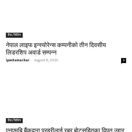
बैंक/बित्तिय
नेपाल लाइफ इन्स्योरेन्स कम्पनीको तीन दिवसीय
लिडरशिप अवार्ड सम्पन्न
ipmSamachar
-
August 8, 2025
0
बैंक/बित्तिय
एनएमबि बैंकद्वारा प्रहरीलाई रबर बाेटसहितका विपत् उद्दार