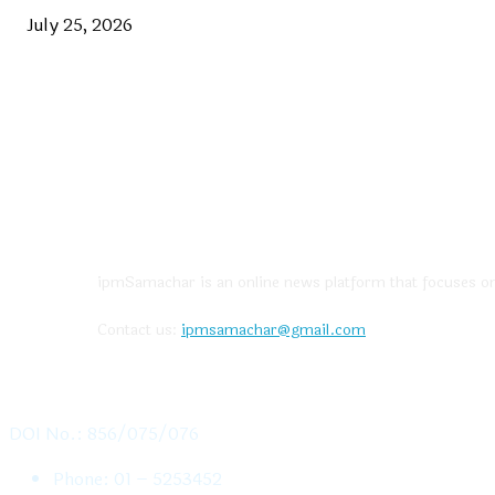
July 25, 2026
ABOUT US
ipmSamachar is an online news platform that focuses on 
Contact us:
ipmsamachar@gmail.com
CONTACT US
DOI No.: 856/075/076
Phone: 01 – 5253452