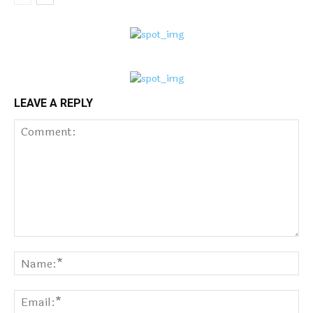
LEAVE A REPLY
Comment:
Na
Ema