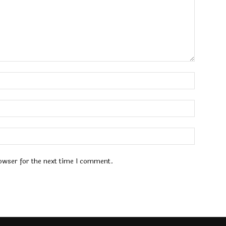
Name:*
Email:*
Website:
owser for the next time I comment.