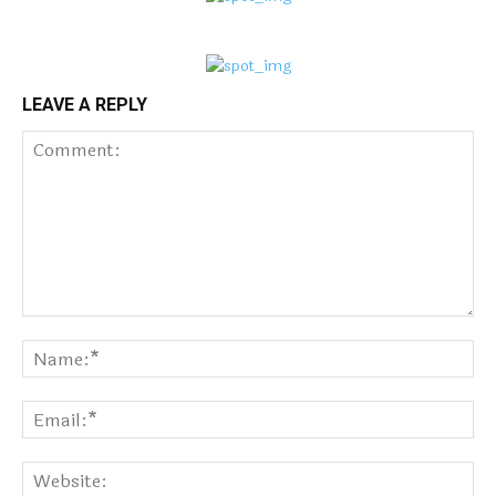
LEAVE A REPLY
Comment:
Na
Ema
Web