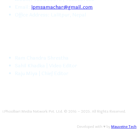
Email:
ipmsamachar@gmail.com
Office Address: Lalitpur, Nepal
FOLLOW US
Ram Chandra Shrestha
Sahil Khadka | Video Editor
Raju Miya | Chief Editor
i.Phoolbari Media Network Pvt. Ltd. © 2016 – 2025. All Rights Reserved.
Developed with ♥ by
Mauveine Tech