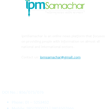
ABOUT US
ipmSamachar is an online news platform that focuses
on providing people with information on almost all
national and international sectors.
Contact us:
ipmsamachar@gmail.com
CONTACT US
DOI No.: 856/075/076
Phone: 01 – 5253452
Mobile: 9851200073 | 9803507666