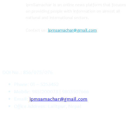
ipmSamachar is an online news platform that focuses
on providing people with information on almost all
national and international sectors.
Contact us:
ipmsamachar@gmail.com
CONTACT US
DOI No.: 856/075/076
Phone: 01 – 5253452
Mobile: 9851200073 | 9803507666
Email:
ipmsamachar@gmail.com
Office Address: Lalitpur, Nepal
FOLLOW US