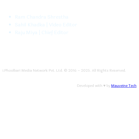
Ram Chandra Shrestha
Sahil Khadka | Video Editor
Raju Miya | Chief Editor
i.Phoolbari Media Network Pvt. Ltd. © 2016 – 2025. All Rights Reserved.
Developed with ♥ by
Mauveine Tech