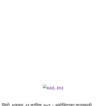
सिड्नी, शुक्रबार, २३ कात्तिक २०८१ । अस्ट्रेलियाका प्रधानमन्त्री