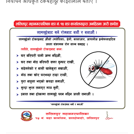
निर्वाचन अधिकृत टेकबहादुर कोइरालाले बताए ।