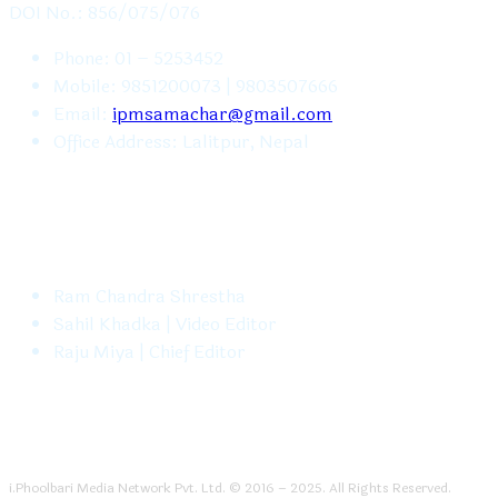
DOI No.: 856/075/076
Phone: 01 – 5253452
Mobile: 9851200073 | 9803507666
Email:
ipmsamachar@gmail.com
Office Address: Lalitpur, Nepal
FOLLOW US
Ram Chandra Shrestha
Sahil Khadka | Video Editor
Raju Miya | Chief Editor
i.Phoolbari Media Network Pvt. Ltd. © 2016 – 2025. All Rights Reserved.