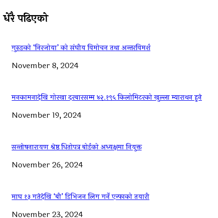
धेरै पढिएको
गुरुङको ‘निरजोया’ को संघीय विमोचन तथा अन्तरविमर्श
November 8, 2024
मनकामनादेखि गोरखा दरबारसम्म ४२.१९५ किलोमिटरको खुल्ला म्याराथन हुने
November 19, 2024
सन्तोषनारायण श्रेष्ठ धितोपत्र बोर्डको अध्यक्षमा नियुक्त
November 26, 2024
माघ १३ गतेदेखि ‘बी’ डिभिजन लिग गर्ने एन्फाको तयारी
November 23, 2024