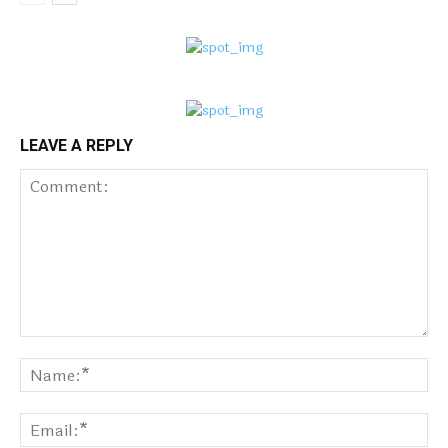
LEAVE A REPLY
Comment:
Na
Ema