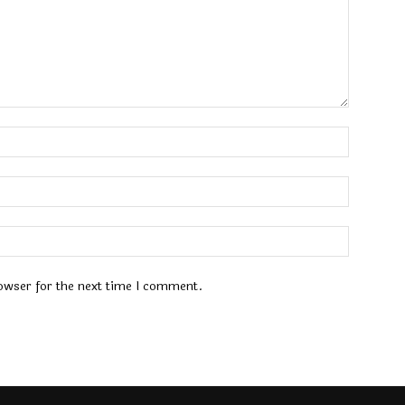
Name:*
Email:*
Website:
owser for the next time I comment.