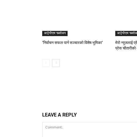
आईपीएम फलोअप
आईपीएम फलोअ
‘निर्वाचन सफल पार्न सञ्चारको विशेष भूमिका’
मेरो न्यूजलाई प
प्रेस चौतारीको
LEAVE A REPLY