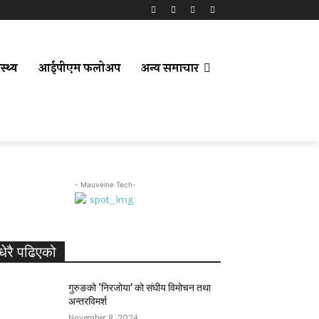
स्थ्य
आईपीएम फलोअप
अन्य समाचार
- Mauveine Tech-
धेरै पढिएको
गुरुङको ‘निरजोया’ को संघीय विमोचन तथा
अन्तरविमर्श
November 8, 2024