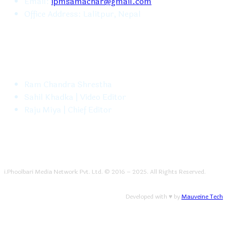
Email:
ipmsamachar@gmail.com
Office Address: Lalitpur, Nepal
FOLLOW US
Ram Chandra Shrestha
Sahil Khadka | Video Editor
Raju Miya | Chief Editor
i.Phoolbari Media Network Pvt. Ltd. © 2016 – 2025. All Rights Reserved.
Developed with ♥ by
Mauveine Tech