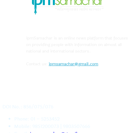
ABOUT US
ipmSamachar is an online news platform that focuses
on providing people with information on almost all
national and international sectors.
Contact us:
ipmsamachar@gmail.com
CONTACT US
DOI No.: 856/075/076
Phone: 01 – 5253452
Mobile: 9851200073 | 9803507666