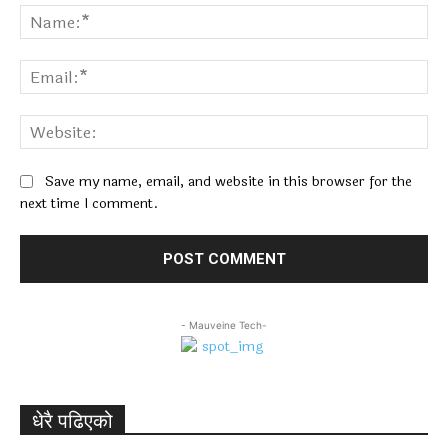
Na
Ema
Web
Save my name, email, and website in this browser for the
next time I comment.
- Mauveine Tech-
धेरै पढिएको