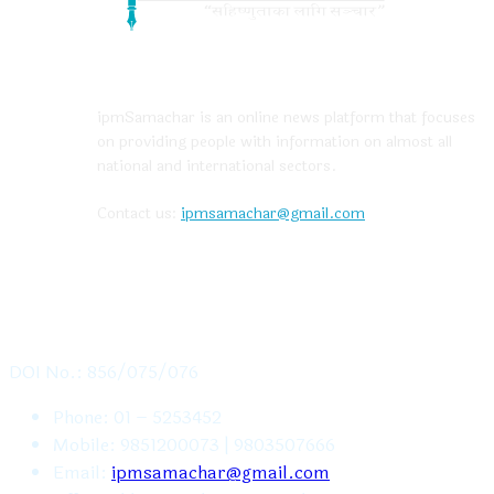
ABOUT US
ipmSamachar is an online news platform that focuses
on providing people with information on almost all
national and international sectors.
Contact us:
ipmsamachar@gmail.com
CONTACT US
DOI No.: 856/075/076
Phone: 01 – 5253452
Mobile: 9851200073 | 9803507666
Email:
ipmsamachar@gmail.com