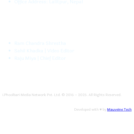
Office Address: Lalitpur, Nepal
FOLLOW US
Ram Chandra Shrestha
Sahil Khadka | Video Editor
Raju Miya | Chief Editor
i.Phoolbari Media Network Pvt. Ltd. © 2016 – 2025. All Rights Reserved.
Developed with ♥ by
Mauveine Tech