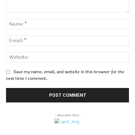
Comment:
Na
Ema
Web
Save my name, email, and website in this browser for the
next time I comment.
- Mauveine Tech-