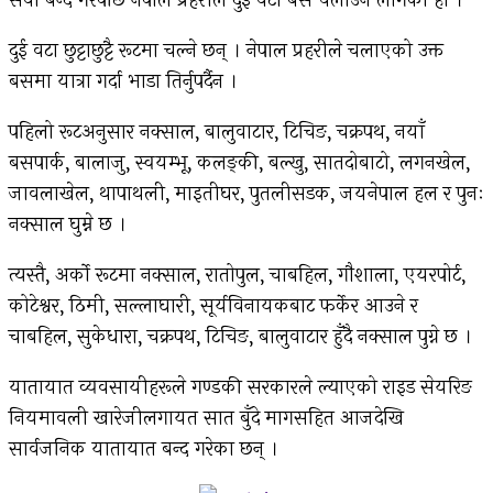
सेवा बन्द गरेपछि नेपाल प्रहरीले दुई वटा बस चलाउन लागेको हो ।
दुई वटा छुट्टाछुट्टै रूटमा चल्ने छन् । नेपाल प्रहरीले चलाएको उक्त
बसमा यात्रा गर्दा भाडा तिर्नुपर्दैन ।
पहिलो रूटअनुसार नक्साल, बालुवाटार, टिचिङ, चक्रपथ, नयाँ
बसपार्क, बालाजु, स्वयम्भू, कलङ्की, बल्खु, सातदोबाटो, लगनखेल,
जावलाखेल, थापाथली, माइतीघर, पुतलीसडक, जयनेपाल हल र पुनः
नक्साल घुम्ने छ ।
त्यस्तै, अर्को रूटमा नक्साल, रातोपुल, चाबहिल, गौशाला, एयरपोर्ट,
कोटेश्वर, ठिमी, सल्लाघारी, सूर्यविनायकबाट फर्केर आउने र
चाबहिल, सुकेधारा, चक्रपथ, टिचिङ, बालुवाटार हुँदै नक्साल पुग्ने छ ।
यातायात व्यवसायीहरूले गण्डकी सरकारले ल्याएको राइड सेयरिङ
नियमावली खारेजीलगायत सात बुँदे मागसहित आजदेखि
सार्वजनिक यातायात बन्द गरेका छन् ।