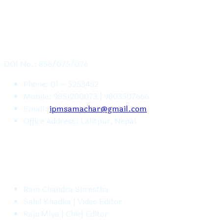
CONTACT US
DOI No.: 856/075/076
Phone: 01 – 5253452
Mobile: 9851200073 | 9803507666
Email:
ipmsamachar@gmail.com
Office Address: Lalitpur, Nepal
FOLLOW US
Ram Chandra Shrestha
Sahil Khadka | Video Editor
Raju Miya | Chief Editor