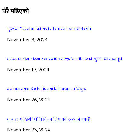
धेरै पढिएको
गुरुङको ‘निरजोया’ को संघीय विमोचन तथा अन्तरविमर्श
November 8, 2024
मनकामनादेखि गोरखा दरबारसम्म ४२.१९५ किलोमिटरको खुल्ला म्याराथन हुने
November 19, 2024
सन्तोषनारायण श्रेष्ठ धितोपत्र बोर्डको अध्यक्षमा नियुक्त
November 26, 2024
माघ १३ गतेदेखि ‘बी’ डिभिजन लिग गर्ने एन्फाको तयारी
November 23, 2024