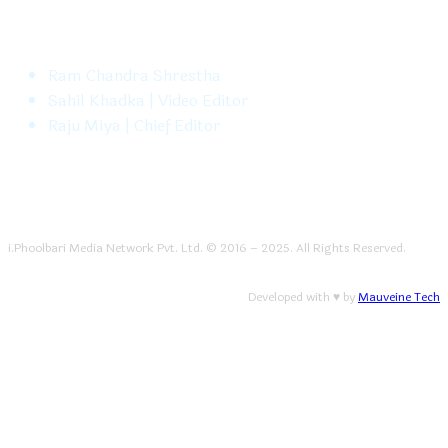
FOLLOW US
Ram Chandra Shrestha
Sahil Khadka | Video Editor
Raju Miya | Chief Editor
i.Phoolbari Media Network Pvt. Ltd. © 2016 – 2025. All Rights Reserved.
Developed with ♥ by
Mauveine Tech