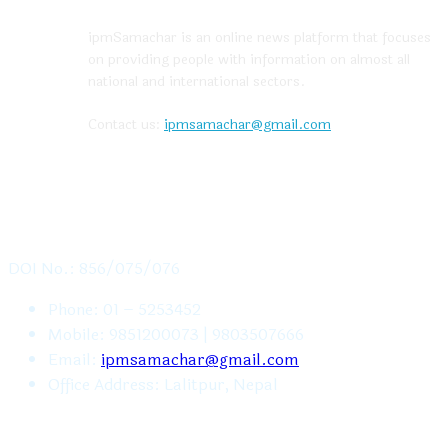
ipmSamachar is an online news platform that focuses
on providing people with information on almost all
national and international sectors.
Contact us:
ipmsamachar@gmail.com
CONTACT US
DOI No.: 856/075/076
Phone: 01 – 5253452
Mobile: 9851200073 | 9803507666
Email:
ipmsamachar@gmail.com
Office Address: Lalitpur, Nepal