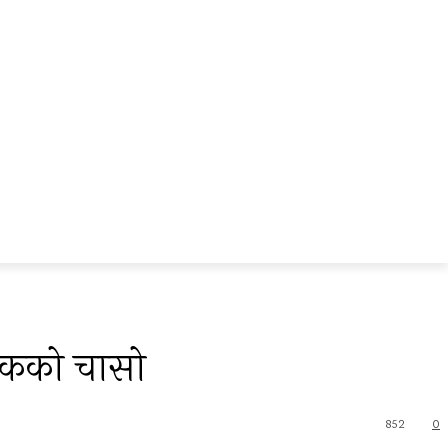
गरिकको चासो
852
0