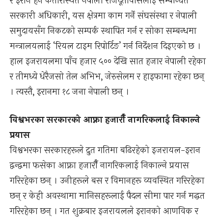
र इरान हेर्ने कतारस्थित नेपाली राजदूतावासलाई सम्बन्धित
सरकारी अधिकारी, यस क्षेत्रमा काम गर्ने संघसंस्था र नेपाली
समुदायसँग निकटको सम्पर्क स्थापित गर्न र सोका सम्बन्धमा
मन्त्रालयलाई ‘रियल टाइम रिपोर्टिङ’ गर्न निर्देशन दिइएको छ ।
हाल इजरायलमा पाँच हजार ५०० देखि सात हजार नेपाली रहेका
र तीमध्ये धेरैजसो तेल अभिभ, जेरुसेलम र हाइफामा रहेका छन्
। त्यस्तै, इरानमा १८ जना नेपाली छन् ।
विश्वभरका सरकारको आफ्ना हजारौँ नागरिकलाई निकाल्ने
प्रयास
विश्वभरका सरकारहरूले द्रुत गतिमा बढिरहेको इजरायल-इरान
द्वन्द्वमा फसेका आफ्ना हजारौँ नागरिकलाई निकाल्ने प्रयास
गरिरहेका छन् । उनीहरूले बस र विमानहरू व्यवस्थित गरिरहेका
छन् र केही अवस्थामा मानिसहरूलाई पैदल सीमा पार गर्न मद्धत
गरिरहेका छन् । गत शुक्रबार इजरायलले इरानको आणविक र