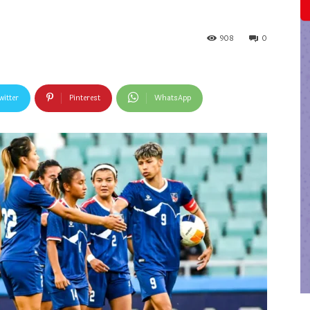
908
0
witter
Pinterest
WhatsApp