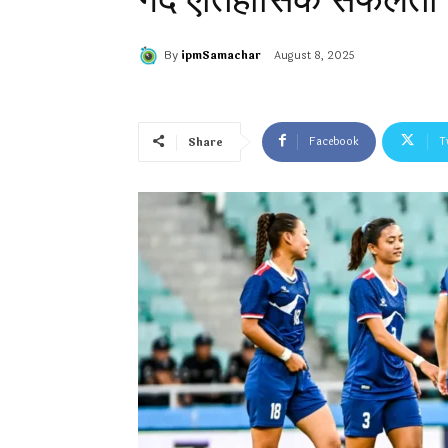
By
ipmSamachar
August 8, 2025
Facebook
T
Share