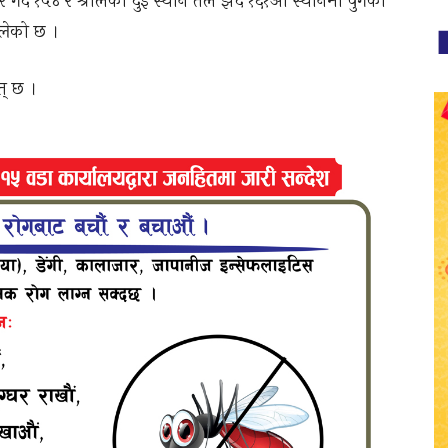
र्दै १५४ र श्रीलंका दुई स्थान तल झर्दै १६१औँ स्थानमा पुगेको
्लेको छ ।
त् छ ।