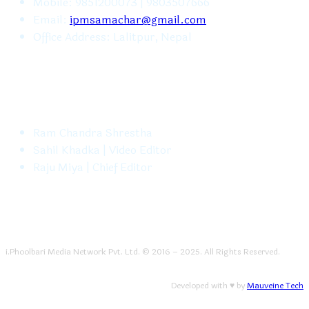
Mobile: 9851200073 | 9803507666
Email:
ipmsamachar@gmail.com
Office Address: Lalitpur, Nepal
FOLLOW US
Ram Chandra Shrestha
Sahil Khadka | Video Editor
Raju Miya | Chief Editor
i.Phoolbari Media Network Pvt. Ltd. © 2016 – 2025. All Rights Reserved.
Developed with ♥ by
Mauveine Tech