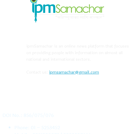
ABOUT US
ipmSamachar is an online news platform that focuses
on providing people with information on almost all
national and international sectors.
Contact us:
ipmsamachar@gmail.com
CONTACT US
DOI No.: 856/075/076
Phone: 01 – 5253452