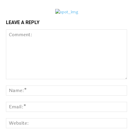
LEAVE A REPLY
Comment:
Na
Ema
Web