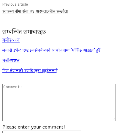
Previous article
स्वास्थ्य बीमा सेवा २६ अस्पतालबीच सम्झौता
सम्बन्धित समाचारहरु
मनोरञ्जन
लग्जरी इभेन्ट एण्ड इन्टरटेनमेन्टको आयोजनामा ‘एक्टिङ आइडल’ हुदैँ
मनोरञ्जन
मिस नेपालको उपाधि लुना लुइटेललाई
Commen
Please enter your comment!