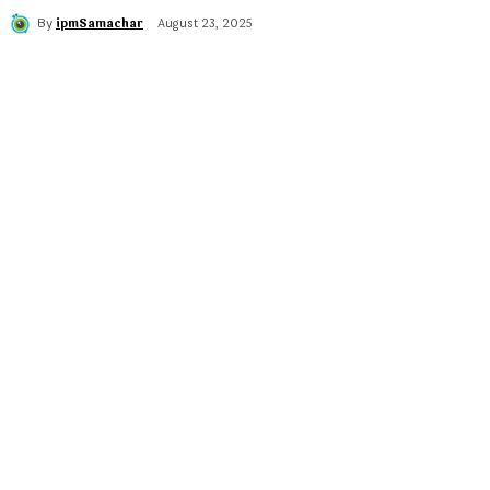
By
ipmSamachar
August 23, 2025
Share
Facebook
Twitter
Pintere