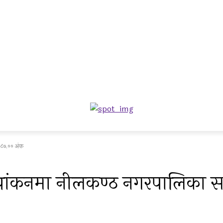
ा ८७.०० अंक
्यांकनमा नीलकण्ठ नगरपालिका सर्व