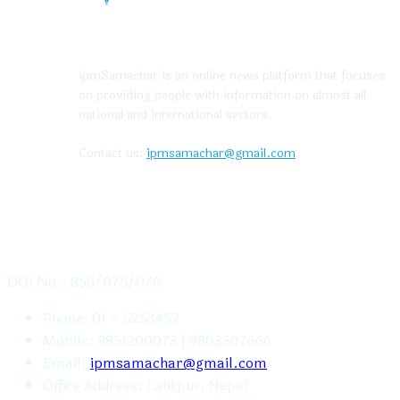
ABOUT US
ipmSamachar is an online news platform that focuses
on providing people with information on almost all
national and international sectors.
Contact us:
ipmsamachar@gmail.com
CONTACT US
DOI No.: 856/075/076
Phone: 01 – 5253452
Mobile: 9851200073 | 9803507666
Email:
ipmsamachar@gmail.com
Office Address: Lalitpur, Nepal