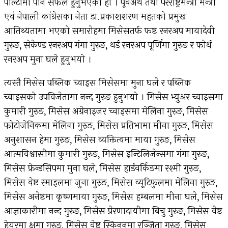
पोल्टामा पार्न सफल हुनुभएको हो । पूर्वअर्थ तथा परराष्ट्रमन्त्री मन्त्री
एवं नेपाली कांग्रेसका नेता डा.प्रकाशशरण महतको प्रमुख
आतिथ्यतामा भएको समारोहमा मिसेसतर्फ फष्ट रनरअप मायादेवी
गुरुङ, सेकेण्ड रनरअप गंगा गुरुङ, थर्ड रनरअप पूर्णिमा गुरुङ र फोर्थ
रनरअप मुना घले हुनुभयो ।
त्यस्तै मिसेस पब्लिक च्वाइस मिसेसमा मुना घले र पब्लिक
च्वाइसको उपविजेतामा नन्द गुरुङ हुनुभयो । मिसेस भ्युअर च्वाइसमा
कुमारी गुरुङ, मिसेस अग्रेनाइजर च्वाइसमा मेलिना गुरुङ, मिसेस
फोटोजेनिकमा मेलिना गुरुङ, मिसेस प्रतिभामा मीना गुरुङ, मिसेस
अनुशासन हेमा गुरुङ, मिसेस व्यक्तित्वमा माया गुरुङ, मिसेस
आत्मविश्वासीमा कुमारी गुरुङ, मिसेस इन्टिलिजेन्समा गंगा गुरुङ,
मिसेस फ्रेन्डसिपमा मुना घले, मिसेस हार्डवर्किङमा रश्मी गुरुङ,
मिसेस वेष्ट स्माइलमा जुना गुरुङ, मिसेस व्यूटिफुलमा मेलिना गुरुङ,
मिसेस अनेष्टमा कृष्णमाया गुरुङ, मिसेस हम्बलमा मीना घले, मिसेस
आज्ञाकारीमा नन्द गुरुङ, मिसेस प्रेरणादायीमा बिचु गुरुङ, मिसेस वेष्ट
हेयरमा क्षमा गुरुङ, मिसेस वेष्ट स्किननमा रञ्जिता गुरुङ, मिसेस