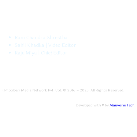
FOLLOW US
Ram Chandra Shrestha
Sahil Khadka | Video Editor
Raju Miya | Chief Editor
i.Phoolbari Media Network Pvt. Ltd. © 2016 – 2025. All Rights Reserved.
Developed with ♥ by
Mauveine Tech