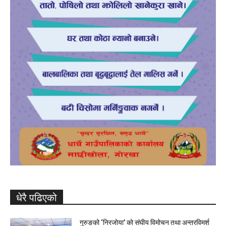
धेरै पढिएको
गुरुङको ‘निरजोया’ को संघीय विमोचन तथा अन्तरविमर्श