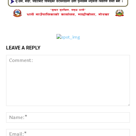
LEAVE A REPLY
Comment:
Na
Ema