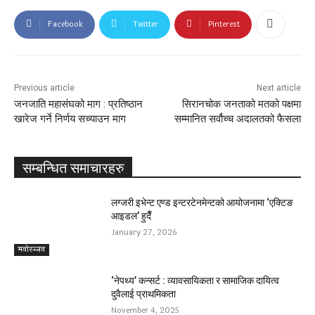
Facebook
Twitter
Pinterest
Previous article
Next article
जनजाति महासंघको माग : प्रतिष्ठान
सिरानचोक जनताको मतको पक्षमा
खारेज गर्ने निर्णय सच्याउन माग
सम्मानित सर्वौच्च अदालतको फैसला
सम्बन्धित समाचारहरु
लग्जरी इभेन्ट एण्ड इन्टरटेनमेन्टको आयोजनामा ‘एक्टिङ
आइडल’ हुदैँ
January 27, 2026
मनोरञ्जन
‘नेपथ्य’ कन्सर्ट : व्यावसायिकता र सामाजिक दायित्व
दुवैलाई प्राथमिकता
November 4, 2025