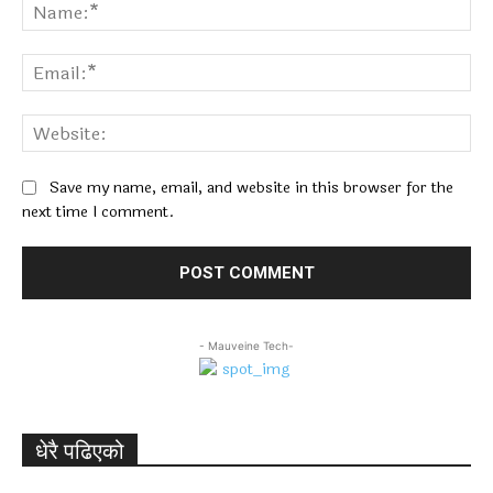
Na
Ema
Web
Save my name, email, and website in this browser for the
next time I comment.
- Mauveine Tech-
धेरै पढिएको