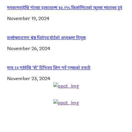
मनकामनादेखि गोरखा दरबारसम्म ४२.१९५ किलोमिटरको खुल्ला म्याराथन हुने
November 19, 2024
सन्तोषनारायण श्रेष्ठ धितोपत्र बोर्डको अध्यक्षमा नियुक्त
November 26, 2024
माघ १३ गतेदेखि ‘बी’ डिभिजन लिग गर्ने एन्फाको तयारी
November 23, 2024