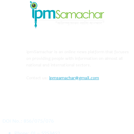
ABOUT US
ipmSamachar is an online news platform that focuses
on providing people with information on almost all
national and international sectors.
Contact us:
ipmsamachar@gmail.com
CONTACT US
DOI No.: 856/075/076
Phone: 01 – 5253452