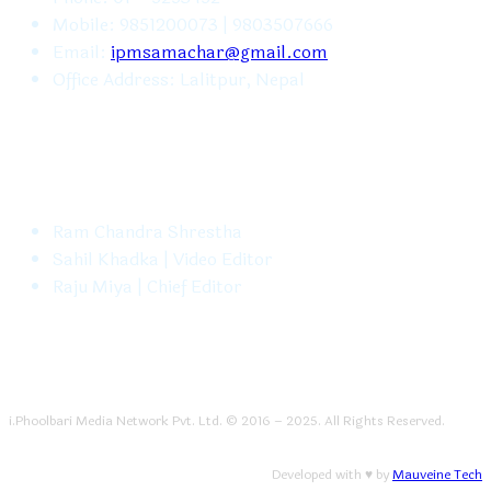
Mobile: 9851200073 | 9803507666
Email:
ipmsamachar@gmail.com
Office Address: Lalitpur, Nepal
FOLLOW US
Ram Chandra Shrestha
Sahil Khadka | Video Editor
Raju Miya | Chief Editor
i.Phoolbari Media Network Pvt. Ltd. © 2016 – 2025. All Rights Reserved.
Developed with ♥ by
Mauveine Tech