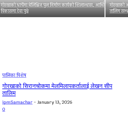
गोरखाको धार्चेमा बेलिब्रिज पुल निर्माण कार्यको शिलान्यास, आर्थिक
गोरखाको आर
विकासमा टेवा पुग्ने
तालिम सम्पन
पालिका विशेष
गोरखाको सिरानचोकमा मेलमिलापकर्तालाई लेखन सीप
तालिम
ipmSamachar
-
January 13, 2026
0