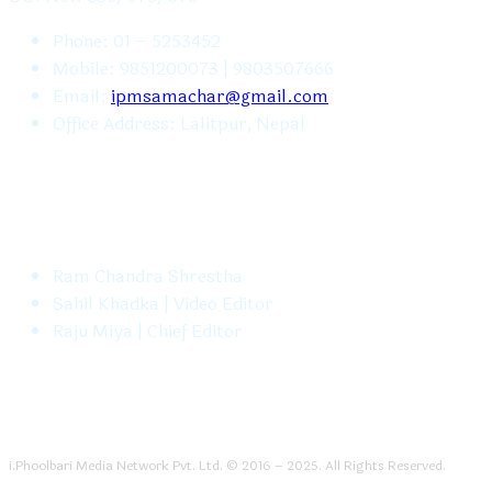
Phone: 01 – 5253452
Mobile: 9851200073 | 9803507666
Email:
ipmsamachar@gmail.com
Office Address: Lalitpur, Nepal
FOLLOW US
Ram Chandra Shrestha
Sahil Khadka | Video Editor
Raju Miya | Chief Editor
i.Phoolbari Media Network Pvt. Ltd. © 2016 – 2025. All Rights Reserved.