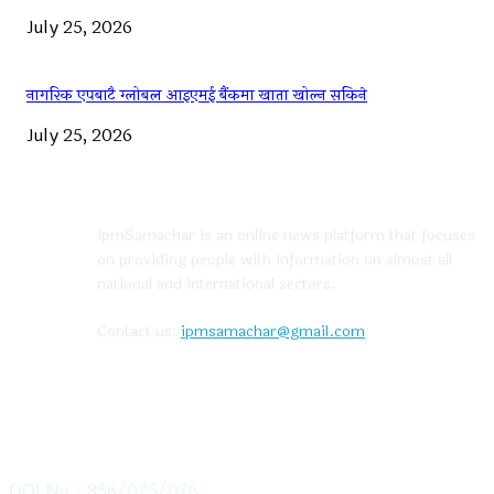
July 25, 2026
नागरिक एपबाटै ग्लोबल आइएमई बैंकमा खाता खोल्न सकिने
July 25, 2026
ABOUT US
ipmSamachar is an online news platform that focuses
on providing people with information on almost all
national and international sectors.
Contact us:
ipmsamachar@gmail.com
CONTACT US
DOI No.: 856/075/076