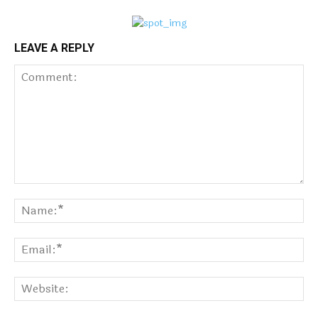
LEAVE A REPLY
Comment:
Na
Ema
Web