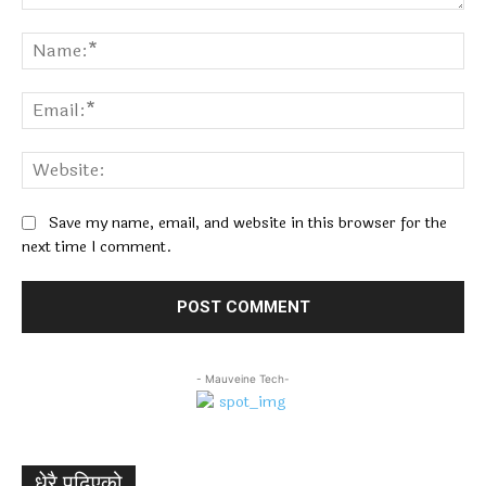
Comment:
Na
Ema
Web
Save my name, email, and website in this browser for the
next time I comment.
- Mauveine Tech-
धेरै पढिएको