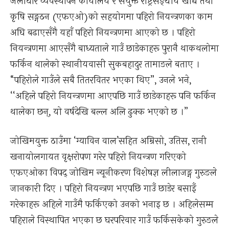
जलाधार व्यवस्थापन कार्यालय र संयुक्त राष्ट्रसङ्घीय खाद्य तथा
कृषि सङ्गठन (एफएओ)को सहयोगमा पहिरो नियन्त्रणका काम
अघि बढाएसँगै यहाँ पहिरो नियन्त्रणमा आएको छ । पहिरो
नियन्त्रणमा आएसँगै बाध्यताले गाउँ छाडेकाहरू पुरानै थाकथलोमा
फर्किन थालेको स्थानीयवासी सुकबहादुर तामाङले बताए ।
“पहिरोले गाउँले सबै तितरवितर भएका थिए”, उनले भने,
‘‘अहिले पहिरो नियन्त्रणमा आएपछि गाउँ छाडेकाहरू पनि फर्किन
थालेका छन्, यो वर्षदेखि बल्ल अलि ढुक्क भएको छ ।”
जोखिमयुक्त ठाउँमा ‘ग्याविन वाल’सहित अम्रिसो, उतिस, रानी
खनायोलगायत वृक्षरोपण गरेर पहिरो नियन्त्रण गरिएको
एफएओका विपद् जोखिम न्यूनीकरण विशेषज्ञ लीलाजङ्ग गुरुङले
जानकारी दिए । पहिरो नियन्त्रण भएपछि गाउँ छाडेर बसाइँ
गरेकाहरू अहिले गाउँमै फर्किएको उनको भनाइ छ । अहिलेसम्म
पहिराले विस्थापित भएका छ घरपरिवार गाउँ फर्किसकेको गुरुङले