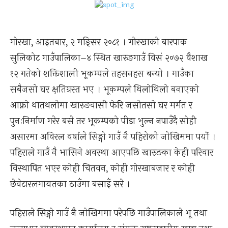
गोरखा, आइतबार, २ मङ्सिर २०८१ । गोरखाको बारपाक
सुलिकोट गाउँपालिका–४ स्थित खारुङगाउँ विसं २०७२ वैशाख
१२ गतेको शक्तिशाली भूकम्पले तहसनहस बन्यो । गाउँका
सबैजसो घर क्षतिग्रस्त भए । भूकम्पले थिलोथिलो बनाएको
आफ्नो थातथलोमा खारुङवासी फेरि जसोतसो घर मर्मत र
पुनःनिर्माण गरेर बसे तर भूकम्पको पीडा भुल्न नपाउँदै सोही
असारमा अविरल वर्षाले सिङ्गो गाउँ नै पहिरोको जोखिममा पर्यो ।
पहिराले गाउँ नै भासिने अवस्था आएपछि खारुङका केही परिवार
विस्थापित भएर कोही चितवन, कोही गोरखाबजार र कोही
छेवेटारलगायतका ठाउँमा बसाइँ सरे ।
पहिराले सिङ्गो गाउँ नै जोखिममा परेपछि गाउँपालिकाले भू तथा