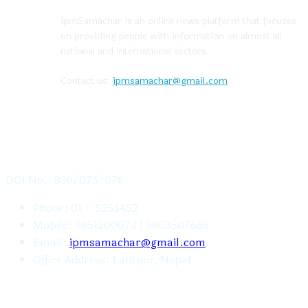
ipmSamachar is an online news platform that focuses
on providing people with information on almost all
national and international sectors.
Contact us:
ipmsamachar@gmail.com
CONTACT US
DOI No.: 856/075/076
Phone: 01 – 5253452
Mobile: 9851200073 | 9803507666
Email:
ipmsamachar@gmail.com
Office Address: Lalitpur, Nepal