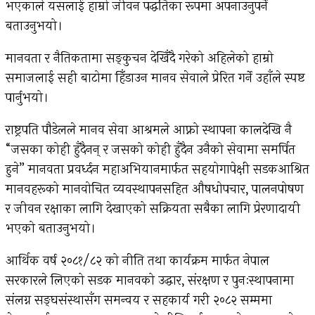
भएकाले यसलाई हाम्रो जीवन पद्धतिका रूपमा अपनाउनुपर्ने
बताउनुभयो।
मानवता र नैतिकतामा सङ्कुचन देखिँदै गरेको अहिलेको हाम्रो
समाजलाई सही बाटोमा हिँडाउन मानव सेवाले प्रेरित गर्ने उहाँले स्पष्ट
पार्नुभयो।
राष्ट्रपति पौडेलले मानव सेवा आश्रमले आफ्नो स्थापना कालदेखि नै
“जसका कोही हुँदैनन् र जसको कोही हुँदैन उनैको सेवामा समर्पित
हुने” मानवता प्रवर्ध्दन महाअभियानमार्फत सहयोगापेक्षी सडकआश्रित
मानवहरूको मानवोचित व्यवस्थापनसहित औषधोपचार, पालनपोषण
र जीवन रक्षाका लागि देखाएको सक्रियता सबैका लागि प्रेरणादायी
भएको बताउनुभयो।
आर्थिक वर्ष २०८१/८२ को नीति तथा कार्यक्रम मार्फत नेपाल
सरकारले लिएको सडक मानवको उद्धार, संरक्षण र पुनःस्थापनामा
संलग्न सङ्घसंस्थासँग समन्वय र सहकार्य गरी २०८२ सम्ममा