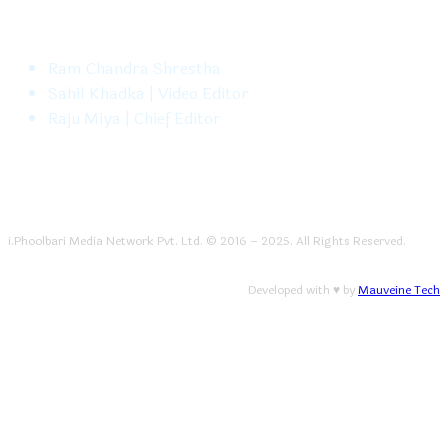
FOLLOW US
Ram Chandra Shrestha
Sahil Khadka | Video Editor
Raju Miya | Chief Editor
i.Phoolbari Media Network Pvt. Ltd. © 2016 – 2025. All Rights Reserved.
Developed with ♥ by
Mauveine Tech