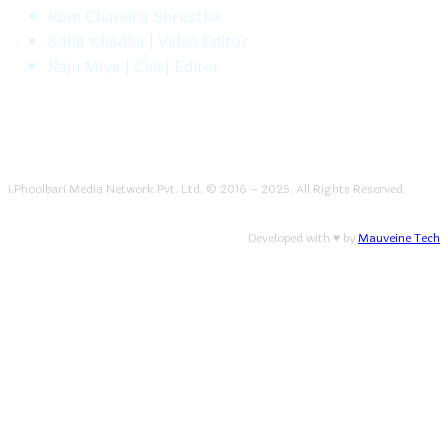
Ram Chandra Shrestha
Sahil Khadka | Video Editor
Raju Miya | Chief Editor
i.Phoolbari Media Network Pvt. Ltd. © 2016 – 2025. All Rights Reserved.
Developed with ♥ by
Mauveine Tech