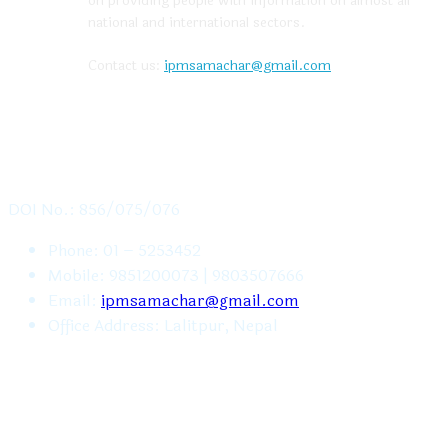
on providing people with information on almost all
national and international sectors.
Contact us:
ipmsamachar@gmail.com
CONTACT US
DOI No.: 856/075/076
Phone: 01 – 5253452
Mobile: 9851200073 | 9803507666
Email:
ipmsamachar@gmail.com
Office Address: Lalitpur, Nepal
FOLLOW US