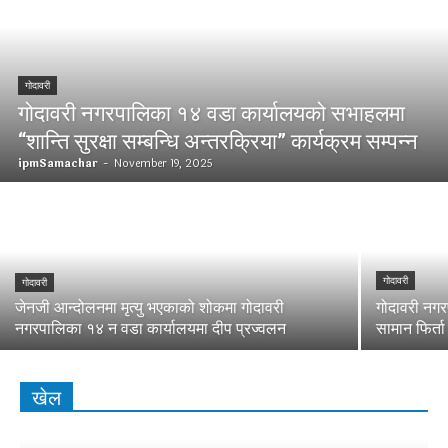
गोदावरी
गोदावरी नगरपालिका १४ वडा कार्यालयको सभाहलमा
“शान्ति सुरक्षा सम्बन्धि अन्तरक्रिया” कार्यक्रम सम्पन्न
ipmSamachar
-
November 19, 2025
गोदावरी
गोदावरी
जेनजी आन्दोलनमा मृत्यु भएकाको शोकमा गोदावरी
गोदावरी नगर
नगरपालिका १४ न वडा कार्यालयमा दीप प्रज्वलन
सामान फिर्ता
खेल