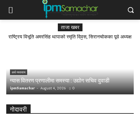
ताजा खबर
राष्ट्रिय विभूति अमरसिंह थापाको स्मृति दिवस, सिरानचोकका पूर्व अध्यक्ष
राजु गुरुङ सम्मानित
र
र
अर्थ व्यवसाय
ग्यास वितरण प्रणालीमा समस्या : उद्योग सचिव दुवाडी
अ
ipmSamachar
-
August 4, 2026
0
i
गोदावरी