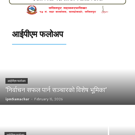
आईपीएम फलोअप
आईपीएम फलोअप
‘निर्वाचन सफल पार्न सञ्चारको विशेष भूमिका’
ipmSamachar
-
February 15, 2026
आईपीएम फलोअप